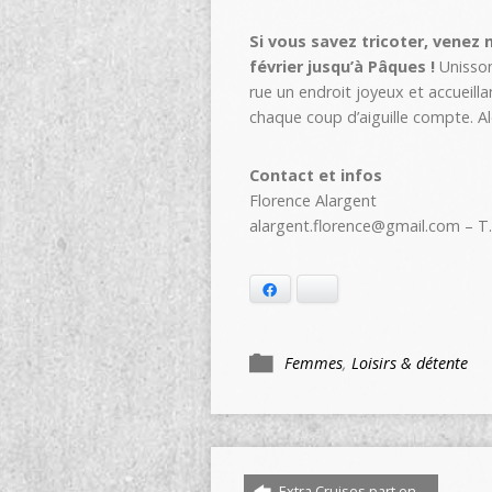
Si vous savez tricoter, venez 
février jusqu’à Pâques !
Unisson
rue un endroit joyeux et accueilla
chaque coup d’aiguille compte. A
Contact et infos
Florence Alargent
alargent.florence@gmail.com – T.
Facebook
Bluesky
Femmes
,
Loisirs & détente
Extra Cruises part en…