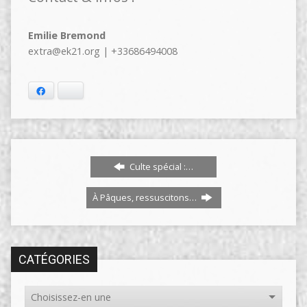
Emilie Bremond
extra@ek21.org | +33686494008
Facebook
Bluesky
Culte spécial :…
À Pâques, ressuscitons…
CATÉGORIES