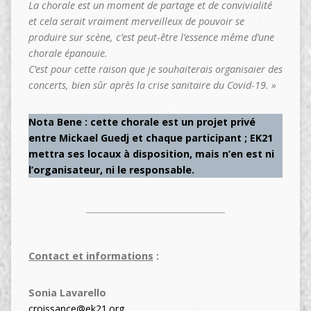
La chorale est un moment de partage et de convivialité
et cela serait vraiment merveilleux de pouvoir se
produire sur scène, c’est peut-être l’essence même d’une
chorale épanouie.
C’est pour cette raison que je souhaiterais organisaier des
concerts, bien sûr après la crise sanitaire du Covid-19. »
Nota Bene : cette chorale est un projet privé
entre Mickael Guedj et chaque participant ; EK21
mettra ses locaux à disposition, mais n’en est ni
l’organisateur, ni le responsable.
Contact et informations
:
Sonia Lavarello
croissance@ek21.org