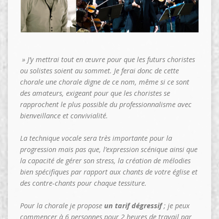
» J’y mettrai tout en œuvre pour que les futurs choristes
ou solistes soient au sommet. Je ferai donc de cette
chorale une chorale digne de ce nom, même si ce sont
des amateurs, exigeant pour que les choristes se
rapprochent le plus possible du professionnalisme avec
bienveillance et convivialité.
La technique vocale sera très importante pour la
progression mais pas que, l’expression scénique ainsi que
la capacité de gérer son stress, la création de mélodies
bien spécifiques par rapport aux chants de votre église et
des contre-chants pour chaque tessiture.
Pour la chorale je propose
un tarif dégressif
; je peux
commencer à 6 personnes pour 2 heures de travail par