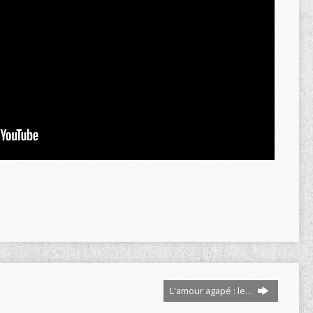
L'amour agapé : le…