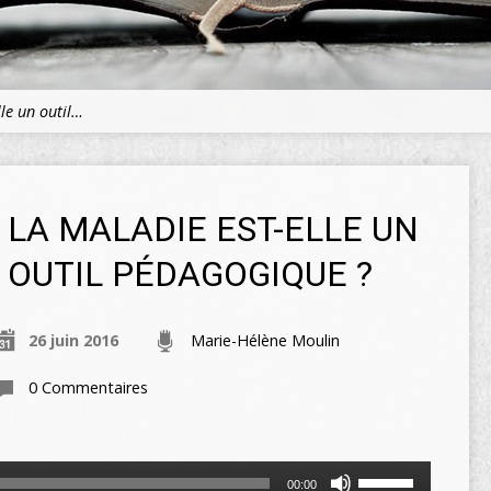
le un outil…
LA MALADIE EST-ELLE UN
OUTIL PÉDAGOGIQUE ?
26 juin 2016
Marie-Hélène Moulin
0 Commentaires
Utilisez
00:00