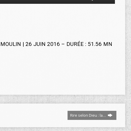
les
flèches
haut/bas
pour
augmenter
ou
diminuer
OULIN | 26 JUIN 2016 – DURÉE : 51.56 MN
le
volume.
Rire selon Dieu : la…