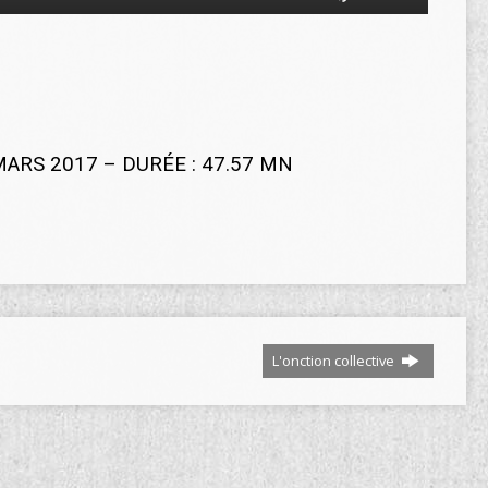
les
flèches
haut/bas
pour
augmenter
ou
diminuer
MARS 2017 – DURÉE : 47.57 MN
le
volume.
L'onction collective