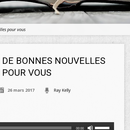
lles pour vous
DE BONNES NOUVELLES
POUR VOUS
26 mars 2017
Ray Kelly
Utilisez
00:00