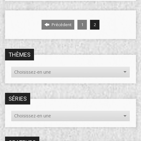
Précédent
1
2
THÈMES
SÉRIES