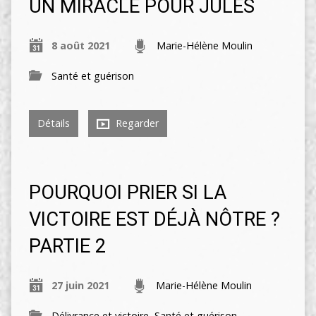
UN MIRACLE POUR JULES
8 août 2021
Marie-Hélène Moulin
Santé et guérison
Détails
Regarder
POURQUOI PRIER SI LA
VICTOIRE EST DÉJÀ NÔTRE ?
PARTIE 2
27 juin 2021
Marie-Hélène Moulin
Délivrance et victoire
,
Santé et guérison