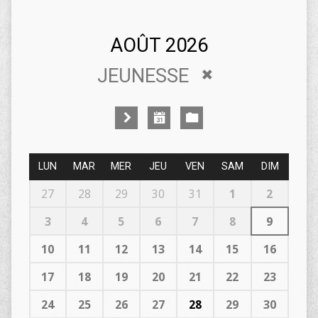
AOÛT 2026
JEUNESSE
LUN
MAR
MER
JEU
VEN
SAM
DIM
27
28
29
30
31
1
2
3
4
5
6
7
8
9
10
11
12
13
14
15
16
17
18
19
20
21
22
23
24
25
26
27
28
29
30