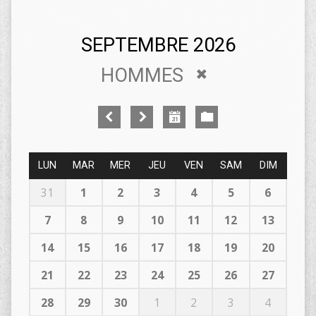
SEPTEMBRE 2026
HOMMES
LUN
MAR
MER
JEU
VEN
SAM
DIM
31
1
2
3
4
5
6
7
8
9
10
11
12
13
14
15
16
17
18
19
20
21
22
23
24
25
26
27
28
29
30
1
2
3
4