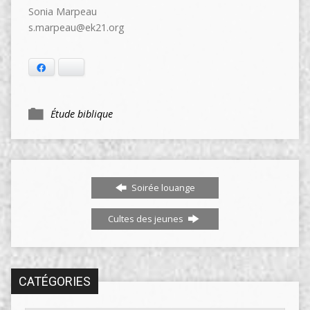
Sonia Marpeau
s.marpeau@ek21.org
Facebook
Bluesky
Étude biblique
Soirée louange
Cultes des jeunes
CATÉGORIES