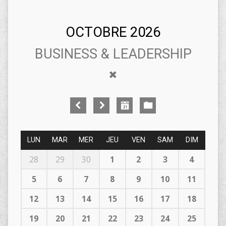
OCTOBRE 2026
BUSINESS & LEADERSHIP
LUN
MAR
MER
JEU
VEN
SAM
DIM
28
29
30
1
2
3
4
5
6
7
8
9
10
11
12
13
14
15
16
17
18
19
20
21
22
23
24
25