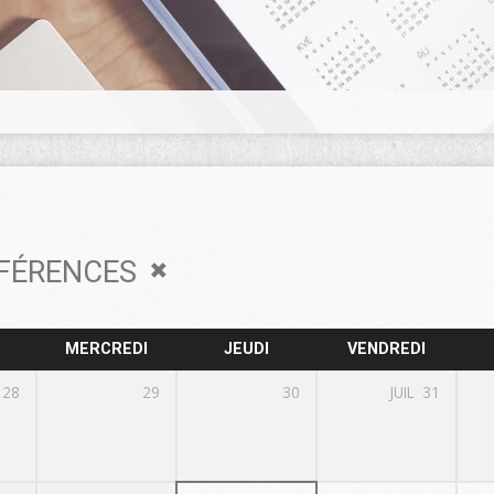
FÉRENCES
MERCREDI
JEUDI
VENDREDI
28
29
30
JUIL
31