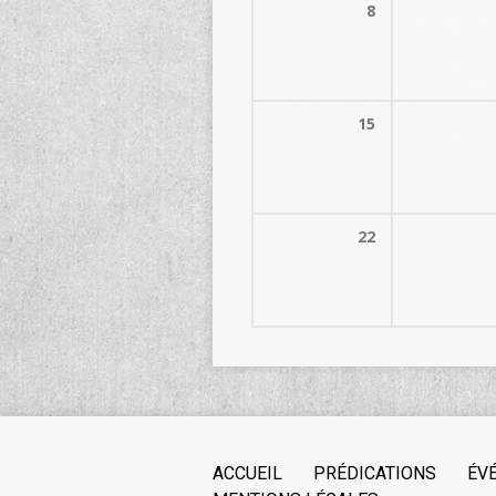
8
15
22
ACCUEIL
PRÉDICATIONS
ÉV