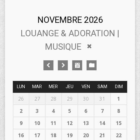
NOVEMBRE 2026
LOUANGE & ADORATION |
MUSIQUE
LUN
MAR
MER
JEU
VEN
SAM
DIM
26
27
28
29
30
31
1
2
3
4
5
6
7
8
9
10
11
12
13
14
15
16
17
18
19
20
21
22